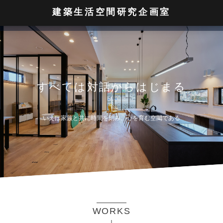
建築生活空間研究企画室
す
べ
て
は
対
話
か
ら
は
じ
ま
る
い
え
は
家
族
と
共
に
時
間
を
刻
み
、
心
を
育
む
空
間
で
あ
る
WORKS