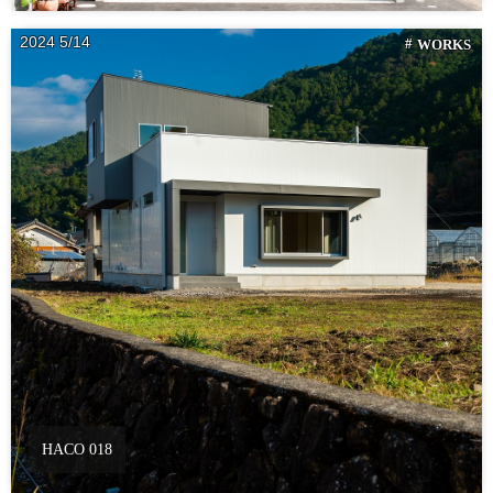
2024
5
14
WORKS
HACO 018